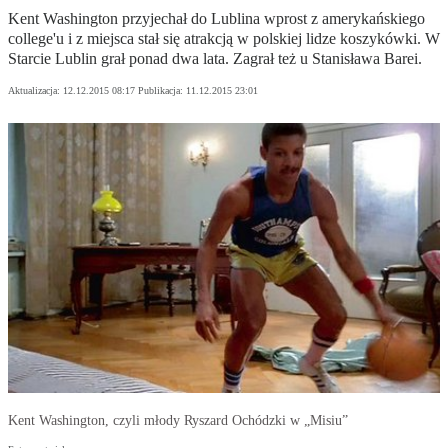
Kent Washington przyjechał do Lublina wprost z amerykańskiego
college'u i z miejsca stał się atrakcją w polskiej lidze koszykówki. W
Starcie Lublin grał ponad dwa lata. Zagrał też u Stanisława Barei.
Aktualizacja:
12.12.2015 08:17
Publikacja:
11.12.2015 23:01
Kent Washington, czyli młody Ryszard Ochódzki w „Misiu”