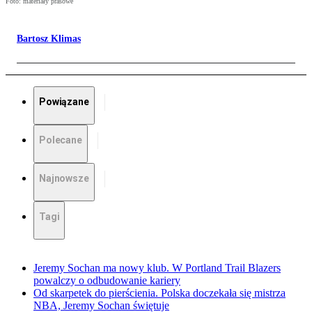
Foto: materiały prasowe
Bartosz Klimas
Powiązane
Polecane
Najnowsze
Tagi
Jeremy Sochan ma nowy klub. W Portland Trail Blazers
powalczy o odbudowanie kariery
Od skarpetek do pierścienia. Polska doczekała się mistrza
NBA, Jeremy Sochan świętuje