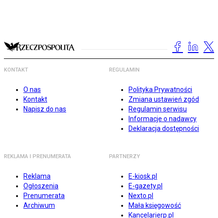
KONTAKT
REGULAMIN
O nas
Polityka Prywatności
Kontakt
Zmiana ustawień zgód
Napisz do nas
Regulamin serwisu
Informacje o nadawcy
Deklaracja dostępności
REKLAMA I PRENUMERATA
PARTNERZY
Reklama
E-kiosk.pl
Ogłoszenia
E-gazety.pl
Prenumerata
Nexto.pl
Archiwum
Mała księgowość
Kancelarierp.pl