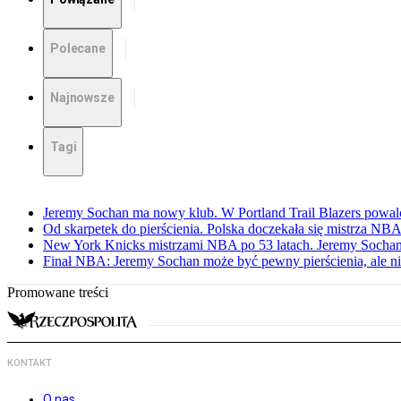
Polecane
Najnowsze
Tagi
Jeremy Sochan ma nowy klub. W Portland Trail Blazers powal
Od skarpetek do pierścienia. Polska doczekała się mistrza NB
New York Knicks mistrzami NBA po 53 latach. Jeremy Sochan
Finał NBA: Jeremy Sochan może być pewny pierścienia, ale ni
Promowane treści
KONTAKT
O nas