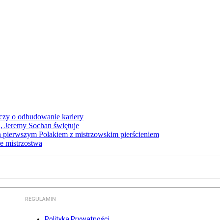
czy o odbudowanie kariery
A, Jeremy Sochan świętuje
 pierwszym Polakiem z mistrzowskim pierścieniem
e mistrzostwa
REGULAMIN
Polityka Prywatności