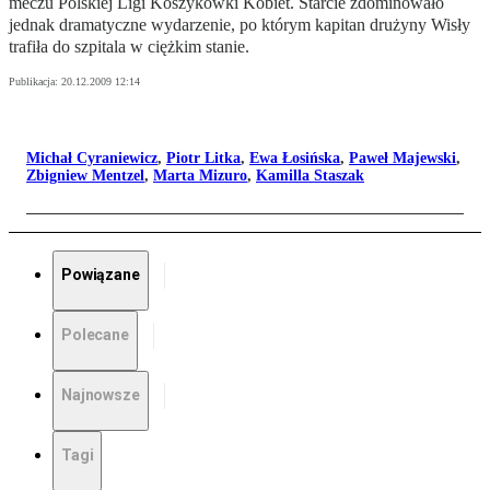
meczu Polskiej Ligi Koszykówki Kobiet. Starcie zdominowało
jednak dramatyczne wydarzenie, po którym kapitan drużyny Wisły
trafiła do szpitala w ciężkim stanie.
Publikacja:
20.12.2009 12:14
Michał Cyraniewicz
,
Piotr Litka
,
Ewa Łosińska
,
Paweł Majewski
,
Zbigniew Mentzel
,
Marta Mizuro
,
Kamilla Staszak
Powiązane
Polecane
Najnowsze
Tagi