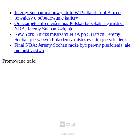
Jeremy Sochan ma nowy klub. W Portland Trail Blazers
powalczy o odbudowanie kariery
Od skarpetek do pierścienia. Polska doczekała się mistrza
NBA, Jeremy Sochan świętuje
New York Knicks mistrzami NBA po 53 latach. Jeremy
Sochan pierwszym Polakiem z mistrzowskim pierścieniem
Finał NBA: Jeremy Sochan może być pewny pierścienia, ale
nie mistrzostwa
Promowane treści