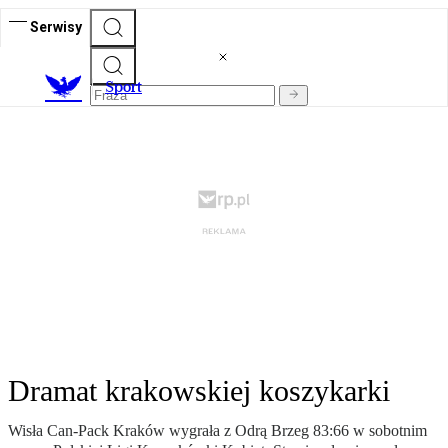
Serwisy
S
port
Dramat krakowskiej koszykarki
Wisła Can-Pack Kraków wygrała z Odrą Brzeg 83:66 w sobotnim