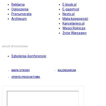
Reklama
E-kiosk.pl
Ogłoszenia
E-gazety.pl
Prenumerata
Nexto.pl
Archiwum
Mała księgowość
Kancelarierp.pl
Wieści Rolnicze
Życie Warszawy
NASZE WYDARZENIA
Szkolenia i konferencje
MAPA STRONY
KALENDARIUM
OFERTA PRODUKTOWA