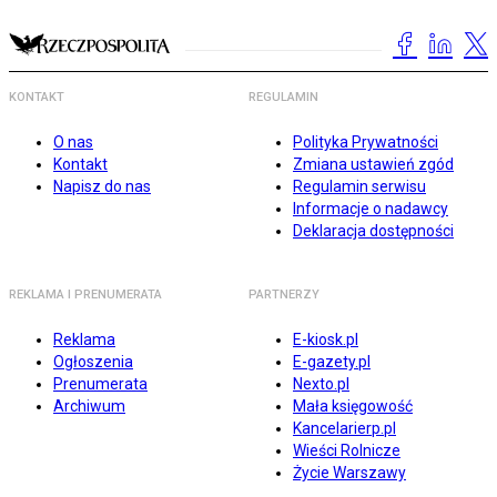
KONTAKT
REGULAMIN
O nas
Polityka Prywatności
Kontakt
Zmiana ustawień zgód
Napisz do nas
Regulamin serwisu
Informacje o nadawcy
Deklaracja dostępności
REKLAMA I PRENUMERATA
PARTNERZY
Reklama
E-kiosk.pl
Ogłoszenia
E-gazety.pl
Prenumerata
Nexto.pl
Archiwum
Mała księgowość
Kancelarierp.pl
Wieści Rolnicze
Życie Warszawy