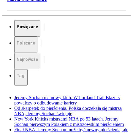
Powiązane
Polecane
Najnowsze
Tagi
Jeremy Sochan ma nowy klub. W Portland Trail Blazers
powalczy o odbudowanie kariery
Od skarpetek do pierścienia. Polska doczekała się mistrza
NBA, Jeremy Sochan świętuje
New York Knicks mistrzami NBA po 53 latach. Jeremy
Sochan pierwszym Polakiem z mistrzowskim pierścieniem
Finał NBA: Jeremy Sochan może być pewny pierścienia, ale