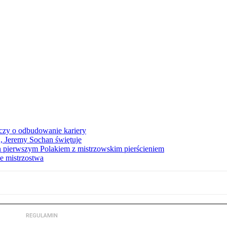
czy o odbudowanie kariery
A, Jeremy Sochan świętuje
 pierwszym Polakiem z mistrzowskim pierścieniem
e mistrzostwa
REGULAMIN