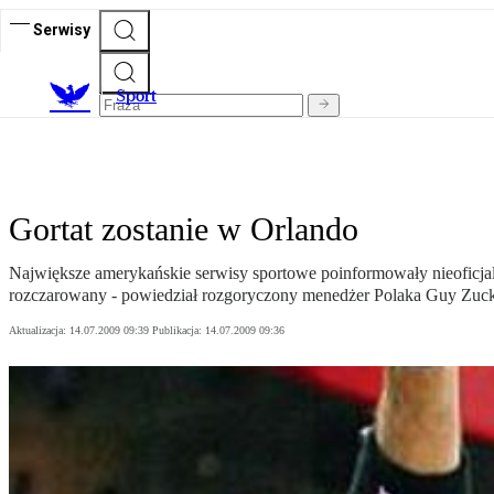
Serwisy
S
port
Gortat zostanie w Orlando
Największe amerykańskie serwisy sportowe poinformowały nieoficjalni
rozczarowany - powiedział rozgoryczony menedżer Polaka Guy Zuck
Aktualizacja:
14.07.2009 09:39
Publikacja:
14.07.2009 09:36