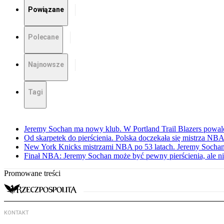
Powiązane
Polecane
Najnowsze
Tagi
Jeremy Sochan ma nowy klub. W Portland Trail Blazers powal
Od skarpetek do pierścienia. Polska doczekała się mistrza NB
New York Knicks mistrzami NBA po 53 latach. Jeremy Sochan
Finał NBA: Jeremy Sochan może być pewny pierścienia, ale ni
Promowane treści
KONTAKT