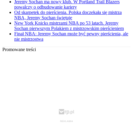
Jeremy Sochan ma nowy klub. W Portland Trail Blazers
powalczy o odbudowanie kariery
Od skarpetek do pierścienia. Polska doczekała się mistrza
NBA, Jeremy Sochan świętuje
New York Knicks mistrzami NBA po 53 latach. Jeremy
Sochan pierwszym Polakiem z mistrzowskim pierścieniem
Finał NBA: Jeremy Sochan może być pewny pierścienia, ale
nie mistrzostwa
Promowane treści