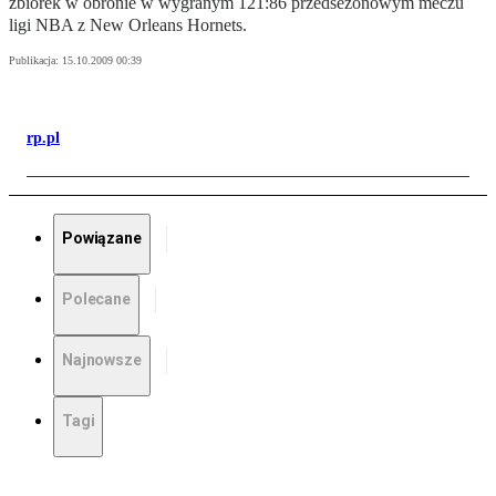
zbiórek w obronie w wygranym 121:86 przedsezonowym meczu
ligi NBA z New Orleans Hornets.
Publikacja:
15.10.2009 00:39
rp.pl
Powiązane
Polecane
Najnowsze
Tagi