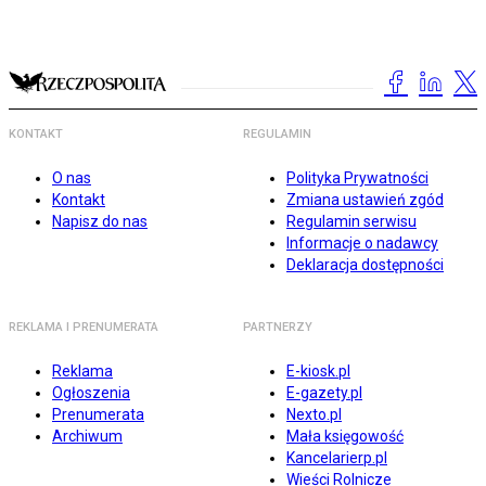
KONTAKT
REGULAMIN
O nas
Polityka Prywatności
Kontakt
Zmiana ustawień zgód
Napisz do nas
Regulamin serwisu
Informacje o nadawcy
Deklaracja dostępności
REKLAMA I PRENUMERATA
PARTNERZY
Reklama
E-kiosk.pl
Ogłoszenia
E-gazety.pl
Prenumerata
Nexto.pl
Archiwum
Mała księgowość
Kancelarierp.pl
Wieści Rolnicze