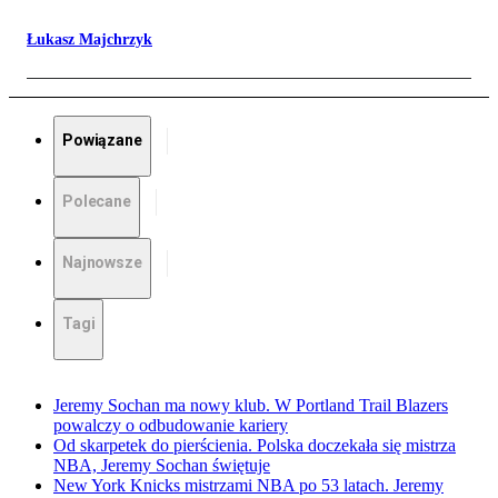
Łukasz Majchrzyk
Powiązane
Polecane
Najnowsze
Tagi
Jeremy Sochan ma nowy klub. W Portland Trail Blazers
powalczy o odbudowanie kariery
Od skarpetek do pierścienia. Polska doczekała się mistrza
NBA, Jeremy Sochan świętuje
New York Knicks mistrzami NBA po 53 latach. Jeremy