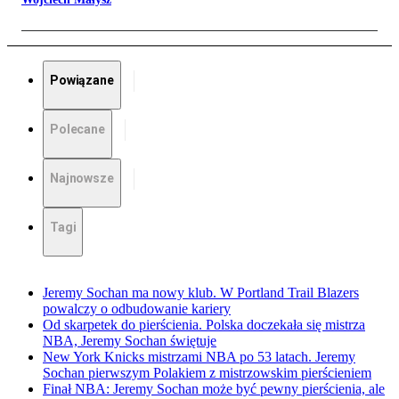
Powiązane
Polecane
Najnowsze
Tagi
Jeremy Sochan ma nowy klub. W Portland Trail Blazers
powalczy o odbudowanie kariery
Od skarpetek do pierścienia. Polska doczekała się mistrza
NBA, Jeremy Sochan świętuje
New York Knicks mistrzami NBA po 53 latach. Jeremy
Sochan pierwszym Polakiem z mistrzowskim pierścieniem
Finał NBA: Jeremy Sochan może być pewny pierścienia, ale