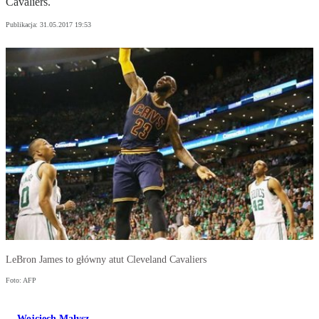
Cavaliers.
Publikacja:
31.05.2017 19:53
LeBron James to główny atut Cleveland Cavaliers
Foto: AFP
Wojciech Małysz