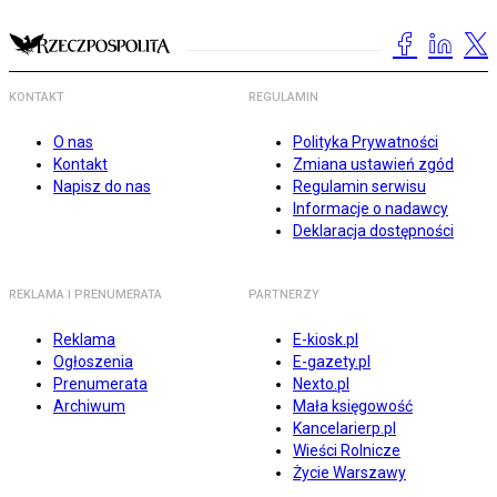
KONTAKT
REGULAMIN
O nas
Polityka Prywatności
Kontakt
Zmiana ustawień zgód
Napisz do nas
Regulamin serwisu
Informacje o nadawcy
Deklaracja dostępności
REKLAMA I PRENUMERATA
PARTNERZY
Reklama
E-kiosk.pl
Ogłoszenia
E-gazety.pl
Prenumerata
Nexto.pl
Archiwum
Mała księgowość
Kancelarierp.pl
Wieści Rolnicze
Życie Warszawy