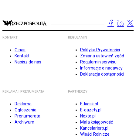
KONTAKT
REGULAMIN
O nas
Polityka Prywatności
Kontakt
Zmiana ustawień zgód
Napisz do nas
Regulamin serwisu
Informacje o nadawcy
Deklaracja dostępności
REKLAMA I PRENUMERATA
PARTNERZY
Reklama
E-kiosk.pl
Ogłoszenia
E-gazety.pl
Prenumerata
Nexto.pl
Archiwum
Mała księgowość
Kancelarierp.pl
Wieści Rolnicze