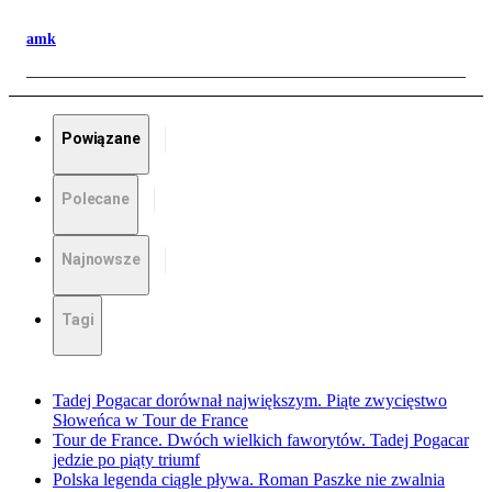
amk
Powiązane
Polecane
Najnowsze
Tagi
Tadej Pogacar dorównał największym. Piąte zwycięstwo
Słoweńca w Tour de France
Tour de France. Dwóch wielkich faworytów. Tadej Pogacar
jedzie po piąty triumf
Polska legenda ciągle pływa. Roman Paszke nie zwalnia