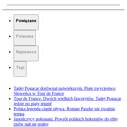
Powiązane
Polecane
Najnowsze
Tagi
Tadej Pogacar dorównał największym. Piąte zwycięstwo
Słoweńca w Tour de France
Tour de France. Dwóch wielkich faworytów. Tadej Pogacar
jedzie po piąty triumf
Polska legenda ciągle pływa. Roman Paszke nie zwalnia
tempa
Japończycy pokonani. Powrót polskich hokeistów do elity
znów stał się realny