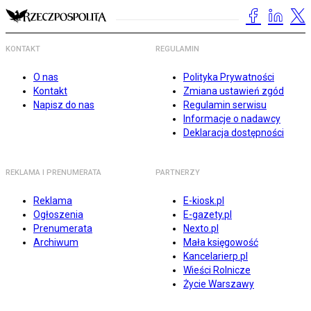
KONTAKT
REGULAMIN
O nas
Polityka Prywatności
Kontakt
Zmiana ustawień zgód
Napisz do nas
Regulamin serwisu
Informacje o nadawcy
Deklaracja dostępności
REKLAMA I PRENUMERATA
PARTNERZY
Reklama
E-kiosk.pl
Ogłoszenia
E-gazety.pl
Prenumerata
Nexto.pl
Archiwum
Mała księgowość
Kancelarierp.pl
Wieści Rolnicze
Życie Warszawy