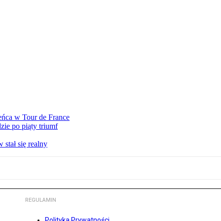
eńca w Tour de France
ie po piąty triumf
stał się realny
REGULAMIN
Polityka Prywatności