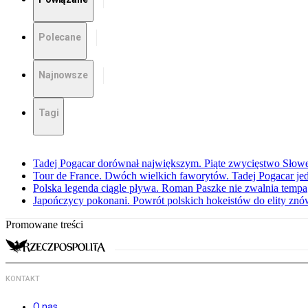
Polecane
Najnowsze
Tagi
Tadej Pogacar dorównał największym. Piąte zwycięstwo Słow
Tour de France. Dwóch wielkich faworytów. Tadej Pogacar jedz
Polska legenda ciągle pływa. Roman Paszke nie zwalnia tempa
Japończycy pokonani. Powrót polskich hokeistów do elity znów 
Promowane treści
KONTAKT
O nas