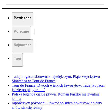
Powiązane
Polecane
Najnowsze
Tagi
Tadej Pogacar dorównał największym. Piąte zwycięstwo
Słoweńca w Tour de France
Tour de France. Dwóch wielkich faworytów. Tadej Pogacar
jedzie po piąty triumf
Polska legenda ciągle pływa. Roman Paszke nie zwalnia
tempa
Japończycy pokonani. Powrót polskich hokeistów do elity
znów stał się realny