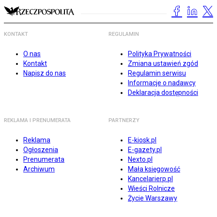
KONTAKT
REGULAMIN
O nas
Polityka Prywatności
Kontakt
Zmiana ustawień zgód
Napisz do nas
Regulamin serwisu
Informacje o nadawcy
Deklaracja dostępności
REKLAMA I PRENUMERATA
PARTNERZY
Reklama
E-kiosk.pl
Ogłoszenia
E-gazety.pl
Prenumerata
Nexto.pl
Archiwum
Mała księgowość
Kancelarierp.pl
Wieści Rolnicze
Życie Warszawy