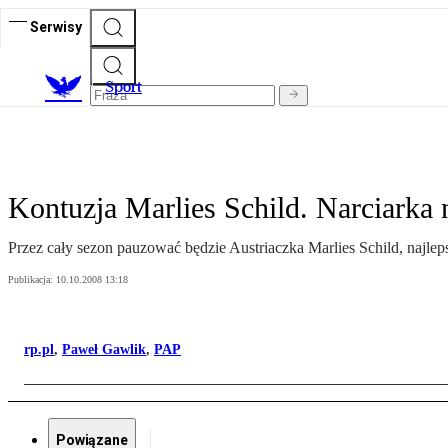
Serwisy
S
port
Kontuzja Marlies Schild. Narciarka n
Przez cały sezon pauzować będzie Austriaczka Marlies Schild, najl
Publikacja:
10.10.2008 13:18
rp.pl
,
Paweł Gawlik
,
PAP
Powiązane