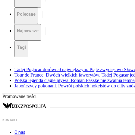
Polecane
Najnowsze
Tagi
Tadej Pogacar dorównał największym. Piąte zwycięstwo Słow
Tour de France. Dwóch wielkich faworytów. Tadej Pogacar jedz
Polska legenda ciągle pływa. Roman Paszke nie zwalnia tempa
Japończycy pokonani. Powrót polskich hokeistów do elity znów 
Promowane treści
KONTAKT
O nas