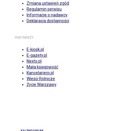
Zmiana ustawień zgód
Regulamin serwisu
Informacje o nadawcy
Deklaracja dostępności
PARTNERZY
E-kiosk.pl
E-gazety.pl
Nexto.pl
Mała księgowość
Kancelarierp.pl
Wieści Rolnicze
Życie Warszawy
KALENDARIUM