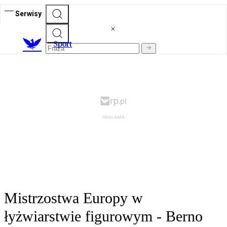
Serwisy
S
port
Mistrzostwa Europy w
łyżwiarstwie figurowym - Berno