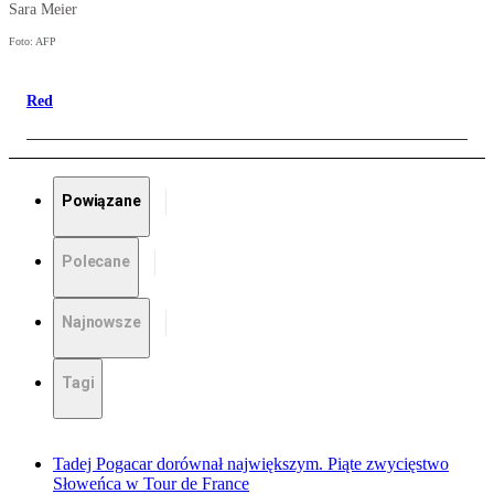
Sara Meier
Foto: AFP
Red
Powiązane
Polecane
Najnowsze
Tagi
Tadej Pogacar dorównał największym. Piąte zwycięstwo
Słoweńca w Tour de France