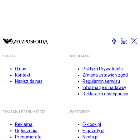
KONTAKT
REGULAMIN
O nas
Polityka Prywatności
Kontakt
Zmiana ustawień zgód
Napisz do nas
Regulamin serwisu
Informacje o nadawcy
Deklaracja dostępności
REKLAMA I PRENUMERATA
PARTNERZY
Reklama
E-kiosk.pl
Ogłoszenia
E-gazety.pl
Prenumerata
Nexto.pl