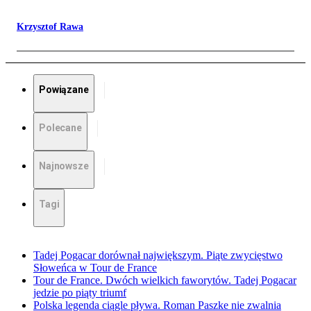
Krzysztof Rawa
Powiązane
Polecane
Najnowsze
Tagi
Tadej Pogacar dorównał największym. Piąte zwycięstwo
Słoweńca w Tour de France
Tour de France. Dwóch wielkich faworytów. Tadej Pogacar
jedzie po piąty triumf
Polska legenda ciągle pływa. Roman Paszke nie zwalnia