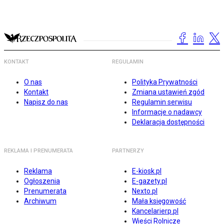
KONTAKT
REGULAMIN
O nas
Polityka Prywatności
Kontakt
Zmiana ustawień zgód
Napisz do nas
Regulamin serwisu
Informacje o nadawcy
Deklaracja dostępności
REKLAMA I PRENUMERATA
PARTNERZY
Reklama
E-kiosk.pl
Ogłoszenia
E-gazety.pl
Prenumerata
Nexto.pl
Archiwum
Mała księgowość
Kancelarierp.pl
Wieści Rolnicze