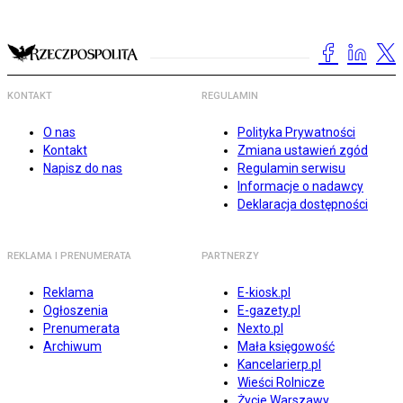
KONTAKT
REGULAMIN
O nas
Polityka Prywatności
Kontakt
Zmiana ustawień zgód
Napisz do nas
Regulamin serwisu
Informacje o nadawcy
Deklaracja dostępności
REKLAMA I PRENUMERATA
PARTNERZY
Reklama
E-kiosk.pl
Ogłoszenia
E-gazety.pl
Prenumerata
Nexto.pl
Archiwum
Mała księgowość
Kancelarierp.pl
Wieści Rolnicze
Życie Warszawy