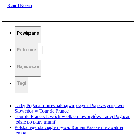
Kamil Kołsut
Powiązane
Polecane
Najnowsze
Tagi
Tadej Pogacar dorównał największym. Piąte zwycięstwo
Słoweńca w Tour de France
Tour de France. Dwóch wielkich faworytów. Tadej Pogacar
jedzie po piąty triumf
Polska legenda ciągle pływa. Roman Paszke nie zwalnia
tempa