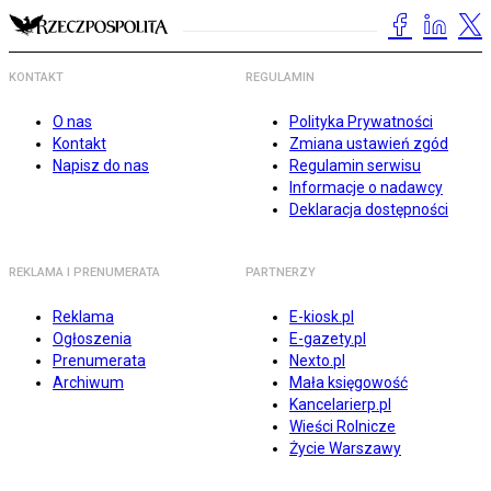
KONTAKT
REGULAMIN
O nas
Polityka Prywatności
Kontakt
Zmiana ustawień zgód
Napisz do nas
Regulamin serwisu
Informacje o nadawcy
Deklaracja dostępności
REKLAMA I PRENUMERATA
PARTNERZY
Reklama
E-kiosk.pl
Ogłoszenia
E-gazety.pl
Prenumerata
Nexto.pl
Archiwum
Mała księgowość
Kancelarierp.pl
Wieści Rolnicze
Życie Warszawy