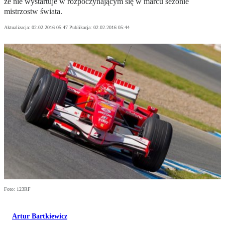
że nie wystartuje w rozpoczynającym się w marcu sezonie
mistrzostw świata.
Aktualizacja:
02.02.2016 05:47
Publikacja:
02.02.2016 05:44
Foto: 123RF
Artur Bartkiewicz