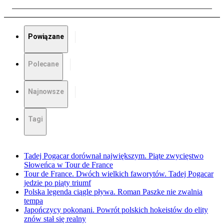
Powiązane
Polecane
Najnowsze
Tagi
Tadej Pogacar dorównał największym. Piąte zwycięstwo
Słoweńca w Tour de France
Tour de France. Dwóch wielkich faworytów. Tadej Pogacar
jedzie po piąty triumf
Polska legenda ciągle pływa. Roman Paszke nie zwalnia
tempa
Japończycy pokonani. Powrót polskich hokeistów do elity
znów stał się realny