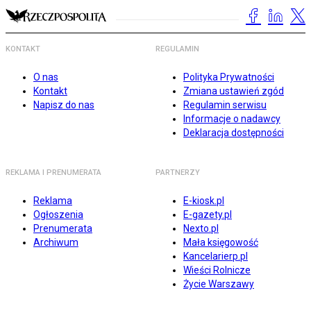
KONTAKT
REGULAMIN
O nas
Polityka Prywatności
Kontakt
Zmiana ustawień zgód
Napisz do nas
Regulamin serwisu
Informacje o nadawcy
Deklaracja dostępności
REKLAMA I PRENUMERATA
PARTNERZY
Reklama
E-kiosk.pl
Ogłoszenia
E-gazety.pl
Prenumerata
Nexto.pl
Archiwum
Mała księgowość
Kancelarierp.pl
Wieści Rolnicze
Życie Warszawy