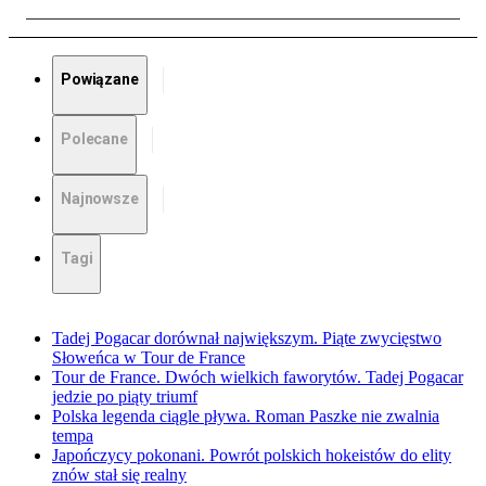
Powiązane
Polecane
Najnowsze
Tagi
Tadej Pogacar dorównał największym. Piąte zwycięstwo
Słoweńca w Tour de France
Tour de France. Dwóch wielkich faworytów. Tadej Pogacar
jedzie po piąty triumf
Polska legenda ciągle pływa. Roman Paszke nie zwalnia
tempa
Japończycy pokonani. Powrót polskich hokeistów do elity
znów stał się realny