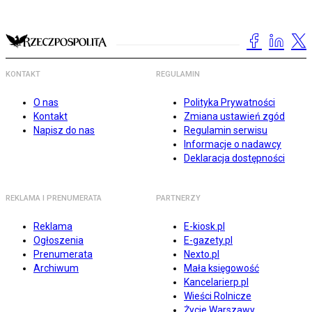
KONTAKT
REGULAMIN
O nas
Polityka Prywatności
Kontakt
Zmiana ustawień zgód
Napisz do nas
Regulamin serwisu
Informacje o nadawcy
Deklaracja dostępności
REKLAMA I PRENUMERATA
PARTNERZY
Reklama
E-kiosk.pl
Ogłoszenia
E-gazety.pl
Prenumerata
Nexto.pl
Archiwum
Mała księgowość
Kancelarierp.pl
Wieści Rolnicze
Życie Warszawy