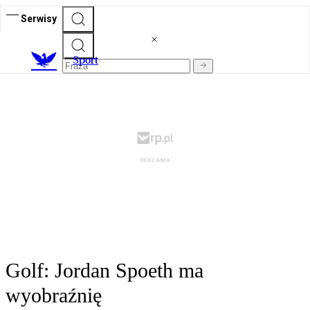
Serwisy
S
port
Golf: Jordan Spoeth ma
wyobraźnię