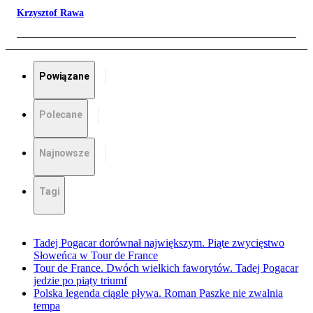
Krzysztof Rawa
Powiązane
Polecane
Najnowsze
Tagi
Tadej Pogacar dorównał największym. Piąte zwycięstwo
Słoweńca w Tour de France
Tour de France. Dwóch wielkich faworytów. Tadej Pogacar
jedzie po piąty triumf
Polska legenda ciągle pływa. Roman Paszke nie zwalnia
tempa