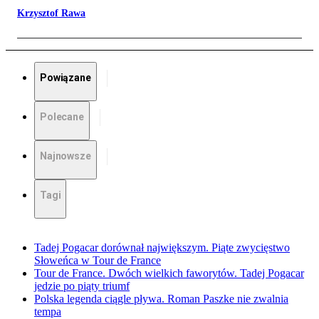
Krzysztof Rawa
Powiązane
Polecane
Najnowsze
Tagi
Tadej Pogacar dorównał największym. Piąte zwycięstwo
Słoweńca w Tour de France
Tour de France. Dwóch wielkich faworytów. Tadej Pogacar
jedzie po piąty triumf
Polska legenda ciągle pływa. Roman Paszke nie zwalnia
tempa