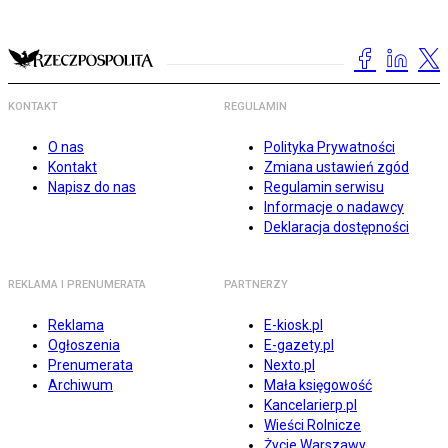
KONTAKT
REGULAMIN
O nas
Polityka Prywatności
Kontakt
Zmiana ustawień zgód
Napisz do nas
Regulamin serwisu
Informacje o nadawcy
Deklaracja dostępności
REKLAMA I PRENUMERATA
PARTNERZY
Reklama
E-kiosk.pl
Ogłoszenia
E-gazety.pl
Prenumerata
Nexto.pl
Archiwum
Mała księgowość
Kancelarierp.pl
Wieści Rolnicze
Życie Warszawy