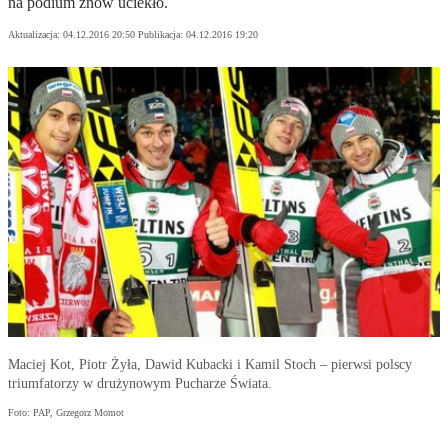
na podium znów uciekło.
Aktualizacja:
04.12.2016 20:50
Publikacja:
04.12.2016 19:20
Maciej Kot, Piotr Żyła, Dawid Kubacki i Kamil Stoch – pierwsi polscy
triumfatorzy w drużynowym Pucharze Świata.
Foto: PAP, Grzegorz Momot