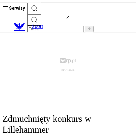
Serwisy
S
port
Zdmuchnięty konkurs w
Lillehammer