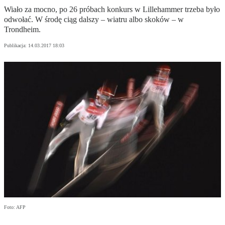
Wiało za mocno, po 26 próbach konkurs w Lillehammer trzeba było
odwołać. W środę ciąg dalszy – wiatru albo skoków – w
Trondheim.
Publikacja:
14.03.2017 18:03
Foto: AFP