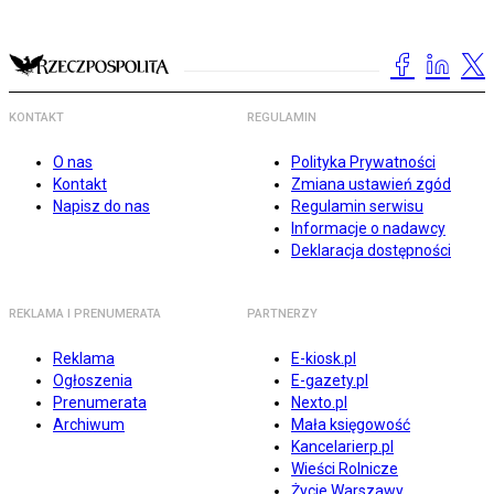
KONTAKT
REGULAMIN
O nas
Polityka Prywatności
Kontakt
Zmiana ustawień zgód
Napisz do nas
Regulamin serwisu
Informacje o nadawcy
Deklaracja dostępności
REKLAMA I PRENUMERATA
PARTNERZY
Reklama
E-kiosk.pl
Ogłoszenia
E-gazety.pl
Prenumerata
Nexto.pl
Archiwum
Mała księgowość
Kancelarierp.pl
Wieści Rolnicze
Życie Warszawy