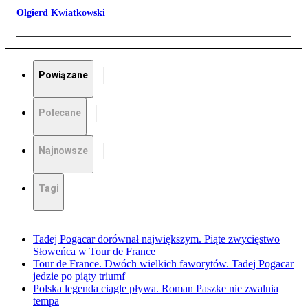
Olgierd Kwiatkowski
Powiązane
Polecane
Najnowsze
Tagi
Tadej Pogacar dorównał największym. Piąte zwycięstwo
Słoweńca w Tour de France
Tour de France. Dwóch wielkich faworytów. Tadej Pogacar
jedzie po piąty triumf
Polska legenda ciągle pływa. Roman Paszke nie zwalnia
tempa