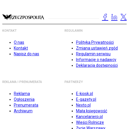
KONTAKT
REGULAMIN
O nas
Polityka Prywatności
Kontakt
Zmiana ustawień zgód
Napisz do nas
Regulamin serwisu
Informacje o nadawcy
Deklaracja dostępności
REKLAMA I PRENUMERATA
PARTNERZY
Reklama
E-kiosk.pl
Ogłoszenia
E-gazety.pl
Prenumerata
Nexto.pl
Archiwum
Mała księgowość
Kancelarierp.pl
Wieści Rolnicze
Życie Warszawy