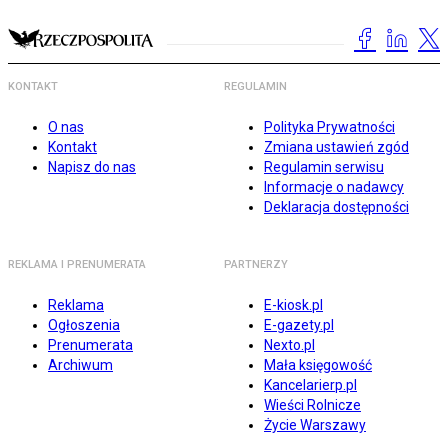
KONTAKT
REGULAMIN
O nas
Polityka Prywatności
Kontakt
Zmiana ustawień zgód
Napisz do nas
Regulamin serwisu
Informacje o nadawcy
Deklaracja dostępności
REKLAMA I PRENUMERATA
PARTNERZY
Reklama
E-kiosk.pl
Ogłoszenia
E-gazety.pl
Prenumerata
Nexto.pl
Archiwum
Mała księgowość
Kancelarierp.pl
Wieści Rolnicze
Życie Warszawy