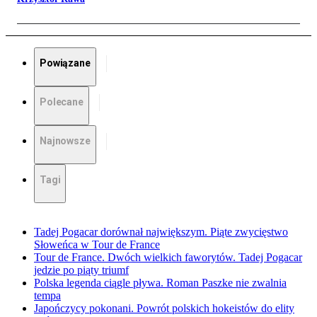
Powiązane
Polecane
Najnowsze
Tagi
Tadej Pogacar dorównał największym. Piąte zwycięstwo
Słoweńca w Tour de France
Tour de France. Dwóch wielkich faworytów. Tadej Pogacar
jedzie po piąty triumf
Polska legenda ciągle pływa. Roman Paszke nie zwalnia
tempa
Japończycy pokonani. Powrót polskich hokeistów do elity