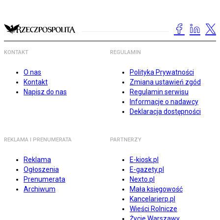
KONTAKT
REGULAMIN
O nas
Polityka Prywatności
Kontakt
Zmiana ustawień zgód
Napisz do nas
Regulamin serwisu
Informacje o nadawcy
Deklaracja dostępności
REKLAMA I PRENUMERATA
PARTNERZY
Reklama
E-kiosk.pl
Ogłoszenia
E-gazety.pl
Prenumerata
Nexto.pl
Archiwum
Mała księgowość
Kancelarierp.pl
Wieści Rolnicze
Życie Warszawy