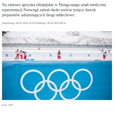
Na zimowe igrzyska olimpijskie w Pjongczangu sztab medyczny
reprezentacji Norwegii zabrał około sześciu tysięcy dawek
preparatów udrażniających drogi oddechowe.
Aktualizacja:
08.02.2018 10:26
Publikacja:
08.02.2018 08:26
Foto: AFP