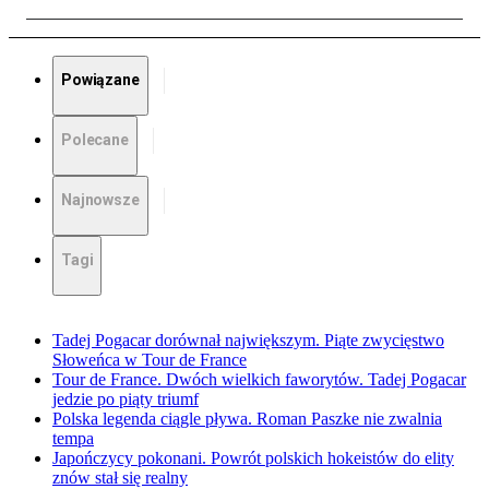
Powiązane
Polecane
Najnowsze
Tagi
Tadej Pogacar dorównał największym. Piąte zwycięstwo
Słoweńca w Tour de France
Tour de France. Dwóch wielkich faworytów. Tadej Pogacar
jedzie po piąty triumf
Polska legenda ciągle pływa. Roman Paszke nie zwalnia
tempa
Japończycy pokonani. Powrót polskich hokeistów do elity
znów stał się realny