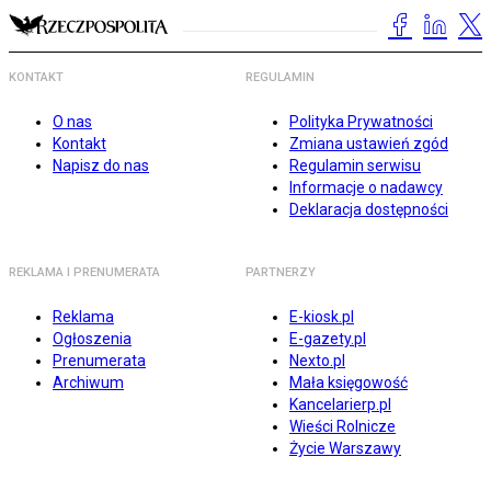
KONTAKT
REGULAMIN
O nas
Polityka Prywatności
Kontakt
Zmiana ustawień zgód
Napisz do nas
Regulamin serwisu
Informacje o nadawcy
Deklaracja dostępności
REKLAMA I PRENUMERATA
PARTNERZY
Reklama
E-kiosk.pl
Ogłoszenia
E-gazety.pl
Prenumerata
Nexto.pl
Archiwum
Mała księgowość
Kancelarierp.pl
Wieści Rolnicze
Życie Warszawy