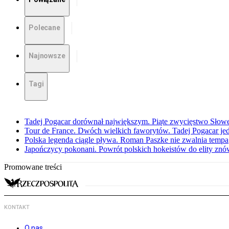
Polecane
Najnowsze
Tagi
Tadej Pogacar dorównał największym. Piąte zwycięstwo Słow
Tour de France. Dwóch wielkich faworytów. Tadej Pogacar jedz
Polska legenda ciągle pływa. Roman Paszke nie zwalnia tempa
Japończycy pokonani. Powrót polskich hokeistów do elity znów 
Promowane treści
KONTAKT
O nas