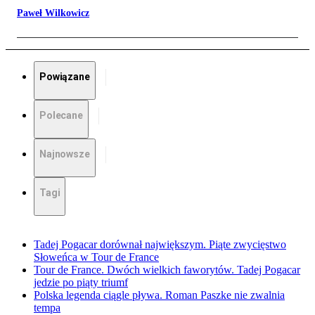
Paweł Wilkowicz
Powiązane
Polecane
Najnowsze
Tagi
Tadej Pogacar dorównał największym. Piąte zwycięstwo
Słoweńca w Tour de France
Tour de France. Dwóch wielkich faworytów. Tadej Pogacar
jedzie po piąty triumf
Polska legenda ciągle pływa. Roman Paszke nie zwalnia
tempa