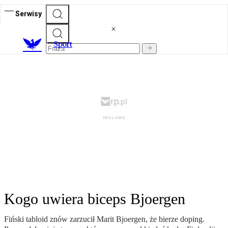
Serwisy
S
port
Kogo uwiera biceps Bjoergen
Fiński tabloid znów zarzucił Marit Bjoergen, że bierze doping.