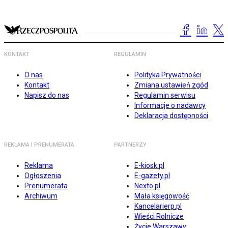
KONTAKT
REGULAMIN
O nas
Polityka Prywatności
Kontakt
Zmiana ustawień zgód
Napisz do nas
Regulamin serwisu
Informacje o nadawcy
Deklaracja dostępności
REKLAMA I PRENUMERATA
PARTNERZY
Reklama
E-kiosk.pl
Ogłoszenia
E-gazety.pl
Prenumerata
Nexto.pl
Archiwum
Mała księgowość
Kancelarierp.pl
Wieści Rolnicze
Życie Warszawy