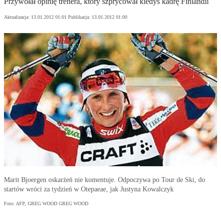
Przywołał opinię trenera, który szprycował kiedyś kadrę Finlandii
Aktualizacja:
13.01.2012 01:01
Publikacja:
13.01.2012 01:00
Marit Bjoergen oskarżeń nie komentuje. Odpoczywa po Tour de Ski, do
startów wróci za tydzień w Otepaeae, jak Justyna Kowalczyk
Foto: AFP, GREG WOOD GREG WOOD