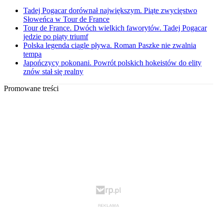
Tadej Pogacar dorównał największym. Piąte zwycięstwo
Słoweńca w Tour de France
Tour de France. Dwóch wielkich faworytów. Tadej Pogacar
jedzie po piąty triumf
Polska legenda ciągle pływa. Roman Paszke nie zwalnia
tempa
Japończycy pokonani. Powrót polskich hokeistów do elity
znów stał się realny
Promowane treści