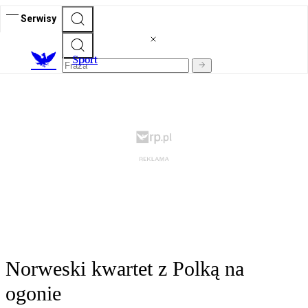
Serwisy
S
port
Norweski kwartet z Polką na
ogonie