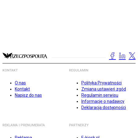
KONTAKT
REGULAMIN
O nas
Polityka Prywatności
Kontakt
Zmiana ustawień zgód
Napisz do nas
Regulamin serwisu
Informacje o nadawcy
Deklaracja dostępności
REKLAMA I PRENUMERATA
PARTNERZY
Reklama
E-kiosk.pl