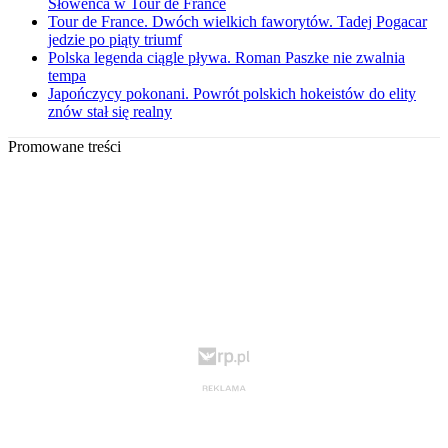
Słoweńca w Tour de France
Tour de France. Dwóch wielkich faworytów. Tadej Pogacar
jedzie po piąty triumf
Polska legenda ciągle pływa. Roman Paszke nie zwalnia
tempa
Japończycy pokonani. Powrót polskich hokeistów do elity
znów stał się realny
Promowane treści