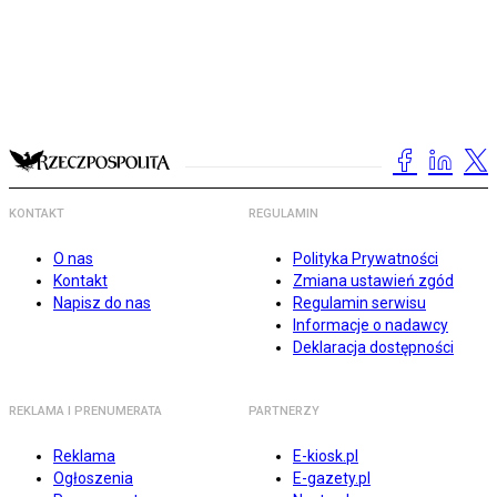
KONTAKT
REGULAMIN
O nas
Polityka Prywatności
Kontakt
Zmiana ustawień zgód
Napisz do nas
Regulamin serwisu
Informacje o nadawcy
Deklaracja dostępności
REKLAMA I PRENUMERATA
PARTNERZY
Reklama
E-kiosk.pl
Ogłoszenia
E-gazety.pl