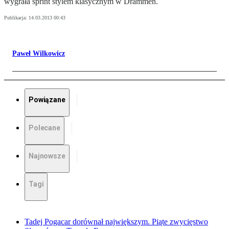
wygrała sprint stylem klasycznym w Drammen.
Publikacja:
14.03.2013 00:43
Paweł Wilkowicz
Powiązane
Polecane
Najnowsze
Tagi
Tadej Pogacar dorównał największym. Piąte zwycięstwo