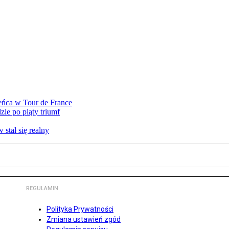
eńca w Tour de France
ie po piąty triumf
stał się realny
REGULAMIN
Polityka Prywatności
Zmiana ustawień zgód