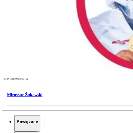
Foto: Rzeczpospolita
Mirosław Żukowski
Powiązane