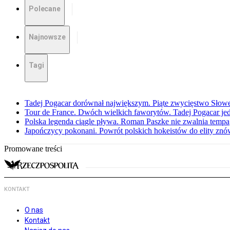
Polecane
Najnowsze
Tagi
Tadej Pogacar dorównał największym. Piąte zwycięstwo Słow
Tour de France. Dwóch wielkich faworytów. Tadej Pogacar jedz
Polska legenda ciągle pływa. Roman Paszke nie zwalnia tempa
Japończycy pokonani. Powrót polskich hokeistów do elity znów 
Promowane treści
KONTAKT
O nas
Kontakt