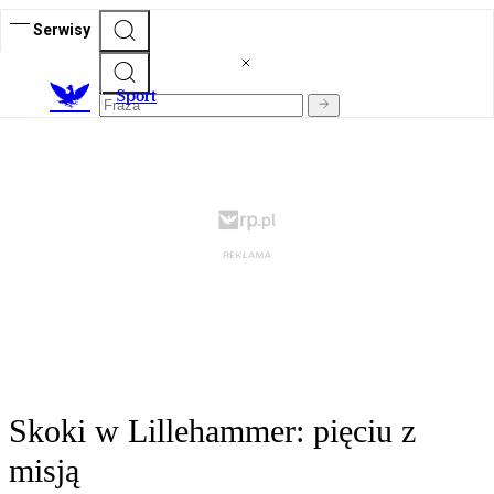
Serwisy
S
port
Skoki w Lillehammer: pięciu z
misją