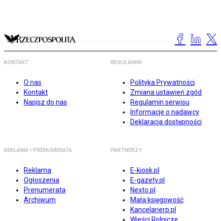
KONTAKT
REGULAMIN
O nas
Polityka Prywatności
Kontakt
Zmiana ustawień zgód
Napisz do nas
Regulamin serwisu
Informacje o nadawcy
Deklaracja dostępności
REKLAMA I PRENUMERATA
PARTNERZY
Reklama
E-kiosk.pl
Ogłoszenia
E-gazety.pl
Prenumerata
Nexto.pl
Archiwum
Mała księgowość
Kancelarierp.pl
Wieści Rolnicze