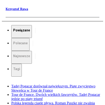
Krzysztof Rawa
Powiązane
Polecane
Najnowsze
Tagi
Tadej Pogacar dorównał największym. Piąte zwycięstwo
Słoweńca w Tour de France
Tour de France. Dwóch wielkich faworytów. Tadej Pogacar
jedzie po piąty triumf
Polska legenda ciągle pływa. Roman Paszke nie zwalnia