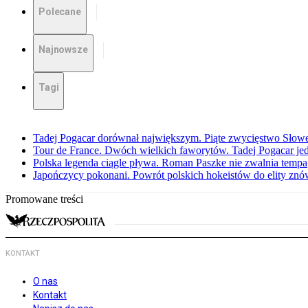
Polecane
Najnowsze
Tagi
Tadej Pogacar dorównał największym. Piąte zwycięstwo Słow
Tour de France. Dwóch wielkich faworytów. Tadej Pogacar jedz
Polska legenda ciągle pływa. Roman Paszke nie zwalnia tempa
Japończycy pokonani. Powrót polskich hokeistów do elity znów 
Promowane treści
KONTAKT
O nas
Kontakt