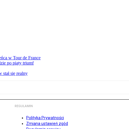
eńca w Tour de France
ie po piąty triumf
stał się realny
REGULAMIN
Polityka Prywatności
Zmiana ustawień zgód