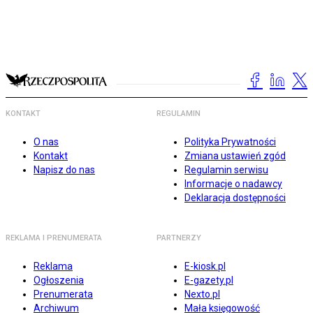
KONTAKT
REGULAMIN
O nas
Polityka Prywatności
Kontakt
Zmiana ustawień zgód
Napisz do nas
Regulamin serwisu
Informacje o nadawcy
Deklaracja dostępności
REKLAMA I PRENUMERATA
PARTNERZY
Reklama
E-kiosk.pl
Ogłoszenia
E-gazety.pl
Prenumerata
Nexto.pl
Archiwum
Mała księgowość