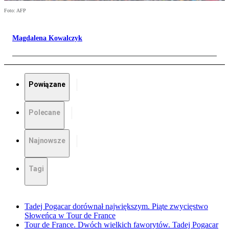
Foto: AFP
Magdalena Kowalczyk
Powiązane
Polecane
Najnowsze
Tagi
Tadej Pogacar dorównał największym. Piąte zwycięstwo
Słoweńca w Tour de France
Tour de France. Dwóch wielkich faworytów. Tadej Pogacar