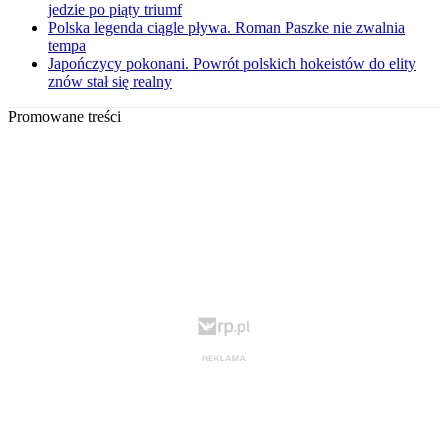
jedzie po piąty triumf
Polska legenda ciągle pływa. Roman Paszke nie zwalnia
tempa
Japończycy pokonani. Powrót polskich hokeistów do elity
znów stał się realny
Promowane treści