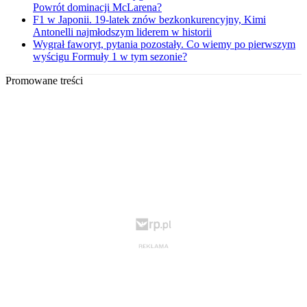
Powrót dominacji McLarena?
F1 w Japonii. 19-latek znów bezkonkurencyjny, Kimi
Antonelli najmłodszym liderem w historii
Wygrał faworyt, pytania pozostały. Co wiemy po pierwszym
wyścigu Formuły 1 w tym sezonie?
Promowane treści