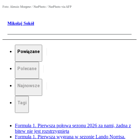
Foto: Alessio Morgese / NurPhoto / NurPhoto via AFP
Mikołaj Sokół
Powiązane
Polecane
Najnowsze
Tagi
Formuła 1. Pierwsza połowa sezonu 2026 za nami, żadna z
bitew nie jest rozstrzygnięta
Formuła 1. Pierwsza wygrana w sezonie Lando Norrisa.