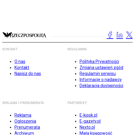
KONTAKT
REGULAMIN
O nas
Polityka Prywatności
Kontakt
Zmiana ustawień zgód
Napisz do nas
Regulamin serwisu
Informacje o nadawcy
Deklaracja dostępności
REKLAMA I PRENUMERATA
PARTNERZY
Reklama
E-kiosk.pl
Ogłoszenia
E-gazety.pl
Prenumerata
Nexto.pl
Archiwum
Mała księgowość