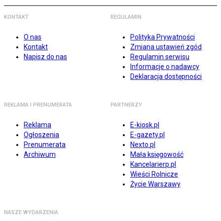
KONTAKT
REGULAMIN
O nas
Polityka Prywatności
Kontakt
Zmiana ustawień zgód
Napisz do nas
Regulamin serwisu
Informacje o nadawcy
Deklaracja dostępności
REKLAMA I PRENUMERATA
PARTNERZY
Reklama
E-kiosk.pl
Ogłoszenia
E-gazety.pl
Prenumerata
Nexto.pl
Archiwum
Mała księgowość
Kancelarierp.pl
Wieści Rolnicze
Życie Warszawy
NASZE WYDARZENIA