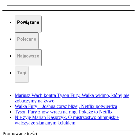
Powiązane
Polecane
Najnowsze
Tagi
Mariusz Wach kontra Tyson Fury. Walka-widmo, której nie
zobaczymy na żywo
Walka Fury – Joshua coraz bliżej. Netflix potwierdza
Tyson Fury znów wraca na ring. Pokaże to Netflix
Nie żyje Marian Kasprzyk. O mistrzostwo olimpijskie
walczył ze złamanym kciukiem
Promowane treści