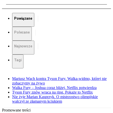
Powiązane
Polecane
Najnowsze
Tagi
Mariusz Wach kontra Tyson Fury. Walka-widmo, której nie
zobaczymy na żywo
Walka Fury – Joshua coraz bliżej. Netflix potwierdza
Tyson Fury znów wraca na ring. Pokaże to Netflix
Nie żyje Marian Kasprzyk. O mistrzostwo olimpijskie
walczył ze złamanym kciukiem
Promowane treści