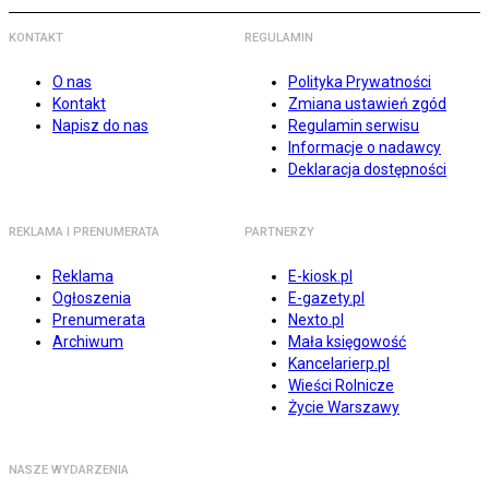
KONTAKT
REGULAMIN
O nas
Polityka Prywatności
Kontakt
Zmiana ustawień zgód
Napisz do nas
Regulamin serwisu
Informacje o nadawcy
Deklaracja dostępności
REKLAMA I PRENUMERATA
PARTNERZY
Reklama
E-kiosk.pl
Ogłoszenia
E-gazety.pl
Prenumerata
Nexto.pl
Archiwum
Mała księgowość
Kancelarierp.pl
Wieści Rolnicze
Życie Warszawy
NASZE WYDARZENIA