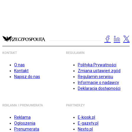
KONTAKT
REGULAMIN
O nas
Polityka Prywatności
Kontakt
Zmiana ustawień zgód
Napisz do nas
Regulamin serwisu
Informacje o nadawcy
Deklaracja dostępności
REKLAMA I PRENUMERATA
PARTNERZY
Reklama
E-kiosk.pl
Ogłoszenia
E-gazety.pl
Prenumerata
Nexto.pl