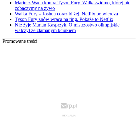
Mariusz Wach kontra Tyson Fury. Walka-widmo, której nie
zobaczymy na żywo
Walka Fury – Joshua coraz bliżej. Netflix potwierdza
Tyson Fury znów wraca na ring. Pokaże to Netflix
Nie żyje Marian Kasprzyk. O mistrzostwo olimpijskie
walczył ze złamanym kciukiem
Promowane treści