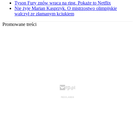
Tyson Fury znów wraca na ring. Pokaże to Netflix
Nie żyje Marian Kasprzyk. O mistrzostwo olimpijskie
walczył ze złamanym kciukiem
Promowane treści