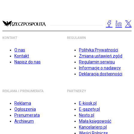
KONTAKT
REGULAMIN
O nas
Polityka Prywatności
Kontakt
Zmiana ustawień zgód
Napisz do nas
Regulamin serwisu
Informacje o nadawcy
Deklaracja dostępności
REKLAMA I PRENUMERATA
PARTNERZY
Reklama
E-kiosk.pl
Ogłoszenia
E-gazety.pl
Prenumerata
Nexto.pl
Archiwum
Mała księgowość
Kancelarierp.pl
Wieści Rolnicze