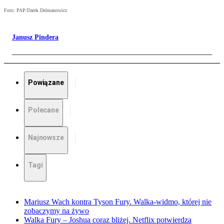
Foto: PAP/Darek Delmanowicz
Janusz Pindera
Powiązane
Polecane
Najnowsze
Tagi
Mariusz Wach kontra Tyson Fury. Walka-widmo, której nie
zobaczymy na żywo
Walka Fury – Joshua coraz bliżej. Netflix potwierdza