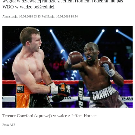
wygrał w dziewiątej rundzie z Jeffem Hornem i odebrał mu pas
WBO w wadze półśredniej.
Aktualizacja:
10.06.2018 23:13
Publikacja:
10.06.2018 18:54
Terence Crawford (z prawej) w walce z Jeffem Hornem
Foto: AFP