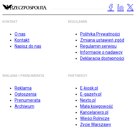
KONTAKT
REGULAMIN
O nas
Polityka Prywatności
Kontakt
Zmiana ustawień zgód
Napisz do nas
Regulamin serwisu
Informacje o nadawcy
Deklaracja dostępności
REKLAMA I PRENUMERATA
PARTNERZY
Reklama
E-kiosk.pl
Ogłoszenia
E-gazety.pl
Prenumerata
Nexto.pl
Archiwum
Mała księgowość
Kancelarierp.pl
Wieści Rolnicze
Życie Warszawy