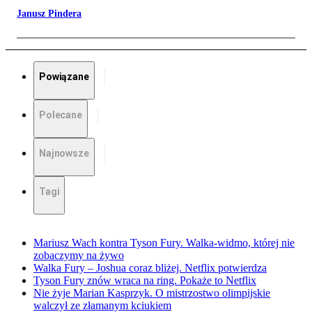
Janusz Pindera
Powiązane
Polecane
Najnowsze
Tagi
Mariusz Wach kontra Tyson Fury. Walka-widmo, której nie
zobaczymy na żywo
Walka Fury – Joshua coraz bliżej. Netflix potwierdza
Tyson Fury znów wraca na ring. Pokaże to Netflix
Nie żyje Marian Kasprzyk. O mistrzostwo olimpijskie
walczył ze złamanym kciukiem