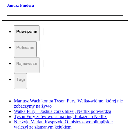
Janusz Pindera
Powiązane
Polecane
Najnowsze
Tagi
Mariusz Wach kontra Tyson Fury. Walka-widmo, której nie
zobaczymy na żywo
Walka Fury – Joshua coraz bliżej. Netflix potwierdza
Tyson Fury znów wraca na ring. Pokaże to Netflix
Nie żyje Marian Kasprzyk. O mistrzostwo olimpijskie
walczył ze złamanym kciukiem