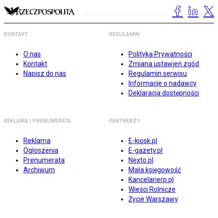
KONTAKT
REGULAMIN
O nas
Polityka Prywatności
Kontakt
Zmiana ustawień zgód
Napisz do nas
Regulamin serwisu
Informacje o nadawcy
Deklaracja dostępności
REKLAMA I PRENUMERATA
PARTNERZY
Reklama
E-kiosk.pl
Ogłoszenia
E-gazety.pl
Prenumerata
Nexto.pl
Archiwum
Mała księgowość
Kancelarierp.pl
Wieści Rolnicze
Życie Warszawy