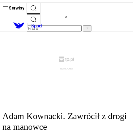
Serwisy
S
port
Adam Kownacki. Zawrócił z drogi
na manowce