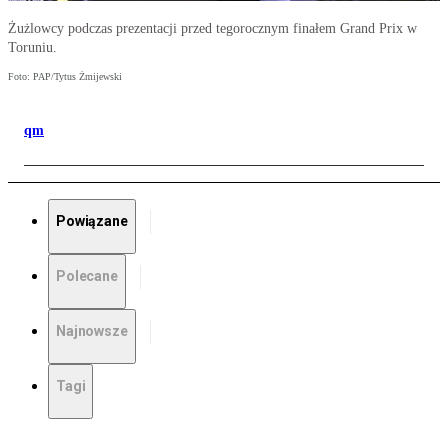
Żużlowcy podczas prezentacji przed tegorocznym finałem Grand Prix w
Toruniu.
Foto: PAP/Tytus Żmijewski
qm
Powiązane
Polecane
Najnowsze
Tagi