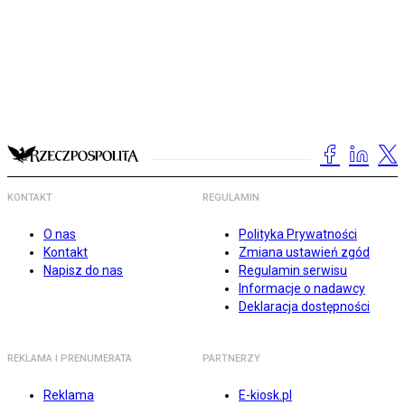
KONTAKT
REGULAMIN
O nas
Polityka Prywatności
Kontakt
Zmiana ustawień zgód
Napisz do nas
Regulamin serwisu
Informacje o nadawcy
Deklaracja dostępności
REKLAMA I PRENUMERATA
PARTNERZY
Reklama
E-kiosk.pl