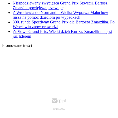
Niespodziewany zwycięzca Grand Prix Szwecji. Bartosz
Zmarzlik powiększa przewagę
Z Wrocławia do Normandii. Wielka Wyprawa Maluchów
rusza na pomoc dzieciom po wypadkach
300. runda Speedway Grand Prix dla Bartosza Zmarzlika. Po
Wrocławiu znów prowadzi
Żużlowe Grand Prix: Wielki dzień Kurtza. Zmarzlik nie jest
już liderem
Promowane treści