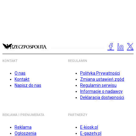
KONTAKT
REGULAMIN
O nas
Polityka Prywatności
Kontakt
Zmiana ustawień zgód
Napisz do nas
Regulamin serwisu
Informacje o nadawcy
Deklaracja dostępności
REKLAMA I PRENUMERATA
PARTNERZY
Reklama
E-kiosk.pl
Ogłoszenia
E-gazety.pl