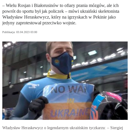
– Wielu Rosjan i Białorusinów to ofiary prania mózgów, ale ich
powrót do sportu był jak policzek – mówi ukraiński skeletonista
Władysław Heraskewycz, który na igrzyskach w Pekinie jako
jedyny zaprotestował przeciwko wojnie.
Publikacja:
03.04.2023 03:00
Władysław Heraskewycz o legendarnym ukraińskim tyczkarzu: – Siergiej