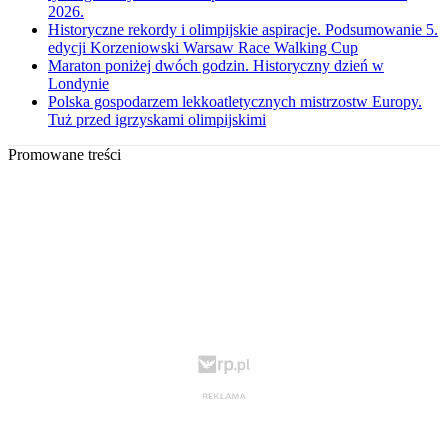
2026.
Historyczne rekordy i olimpijskie aspiracje. Podsumowanie 5.
edycji Korzeniowski Warsaw Race Walking Cup
Maraton poniżej dwóch godzin. Historyczny dzień w
Londynie
Polska gospodarzem lekkoatletycznych mistrzostw Europy.
Tuż przed igrzyskami olimpijskimi
Promowane treści