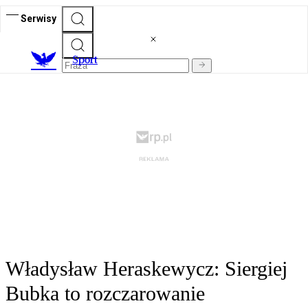
Serwisy
S
port
Władysław Heraskewycz: Siergiej
Bubka to rozczarowanie