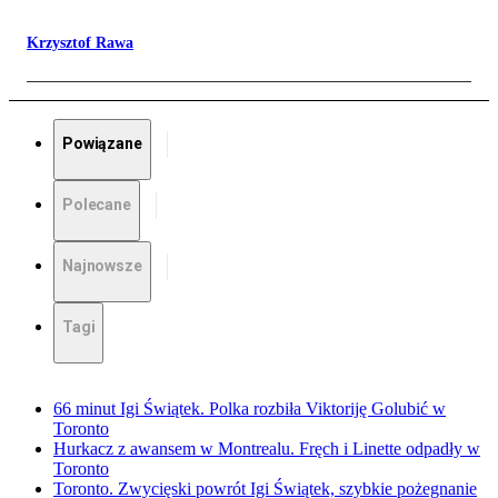
Krzysztof Rawa
Powiązane
Polecane
Najnowsze
Tagi
66 minut Igi Świątek. Polka rozbiła Viktoriję Golubić w
Toronto
Hurkacz z awansem w Montrealu. Fręch i Linette odpadły w
Toronto
Toronto. Zwycięski powrót Igi Świątek, szybkie pożegnanie