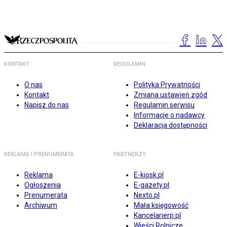
KONTAKT
REGULAMIN
O nas
Polityka Prywatności
Kontakt
Zmiana ustawień zgód
Napisz do nas
Regulamin serwisu
Informacje o nadawcy
Deklaracja dostępności
REKLAMA I PRENUMERATA
PARTNERZY
Reklama
E-kiosk.pl
Ogłoszenia
E-gazety.pl
Prenumerata
Nexto.pl
Archiwum
Mała księgowość
Kancelarierp.pl
Wieści Rolnicze