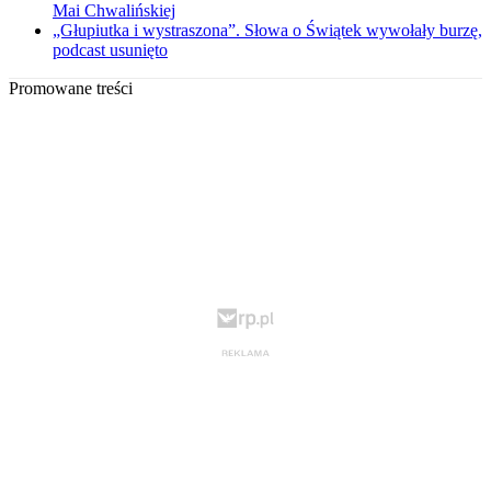
Mai Chwalińskiej
„Głupiutka i wystraszona”. Słowa o Świątek wywołały burzę,
podcast usunięto
Promowane treści