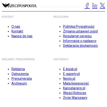
KONTAKT
REGULAMIN
O nas
Polityka Prywatności
Kontakt
Zmiana ustawień zgód
Napisz do nas
Regulamin serwisu
Informacje o nadawcy
Deklaracja dostępności
REKLAMA I PRENUMERATA
PARTNERZY
Reklama
E-kiosk.pl
Ogłoszenia
E-gazety.pl
Prenumerata
Nexto.pl
Archiwum
Mała księgowość
Kancelarierp.pl
Wieści Rolnicze
Życie Warszawy