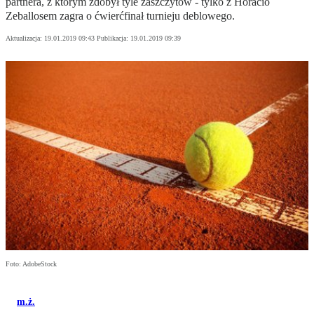
partnera, z którym zdobył tyle zaszczytów - tylko z Horacio
Zeballosem zagra o ćwierćfinał turnieju deblowego.
Aktualizacja:
19.01.2019 09:43
Publikacja:
19.01.2019 09:39
Foto: AdobeStock
m.ż.