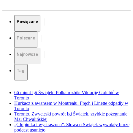
Powiązane
Polecane
Najnowsze
Tagi
66 minut Igi Świątek. Polka rozbiła Viktoriję Golubić w
Toronto
Hurkacz z awansem w Montrealu. Fręch i Linette odpadły w
Toronto
Toronto. Zwycięski powrót Igi Świątek, szybkie pożegnanie
Mai Chwalińskiej
„Głupiutka i wystraszona”. Słowa o Świątek wywołały burzę,
podcast usunięto