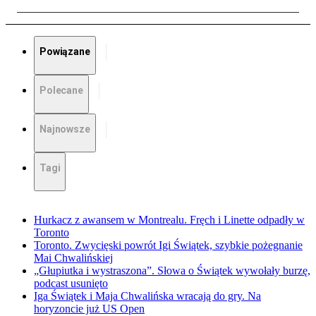
Powiązane
Polecane
Najnowsze
Tagi
Hurkacz z awansem w Montrealu. Fręch i Linette odpadły w
Toronto
Toronto. Zwycięski powrót Igi Świątek, szybkie pożegnanie
Mai Chwalińskiej
„Głupiutka i wystraszona”. Słowa o Świątek wywołały burzę,
podcast usunięto
Iga Świątek i Maja Chwalińska wracają do gry. Na
horyzoncie już US Open