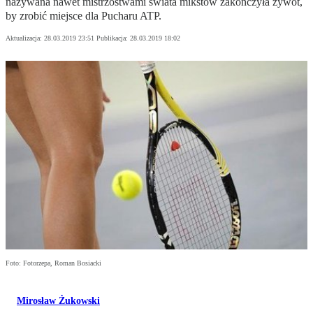
nazywana nawet mistrzostwami świata mikstów zakończyła żywot,
by zrobić miejsce dla Pucharu ATP.
Aktualizacja:
28.03.2019 23:51
Publikacja:
28.03.2019 18:02
Foto: Fotorzepa, Roman Bosiacki
Mirosław Żukowski