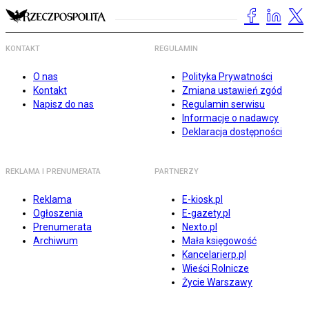
KONTAKT
REGULAMIN
O nas
Polityka Prywatności
Kontakt
Zmiana ustawień zgód
Napisz do nas
Regulamin serwisu
Informacje o nadawcy
Deklaracja dostępności
REKLAMA I PRENUMERATA
PARTNERZY
Reklama
E-kiosk.pl
Ogłoszenia
E-gazety.pl
Prenumerata
Nexto.pl
Archiwum
Mała księgowość
Kancelarierp.pl
Wieści Rolnicze
Życie Warszawy