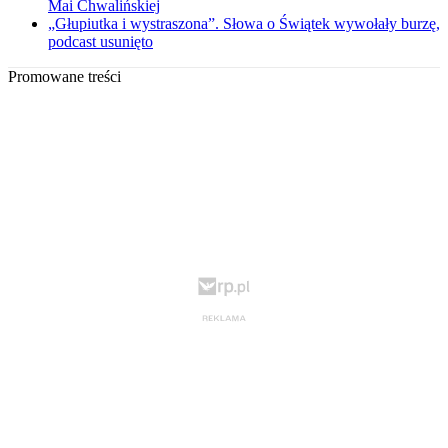
Mai Chwalińskiej
„Głupiutka i wystraszona”. Słowa o Świątek wywołały burzę,
podcast usunięto
Promowane treści