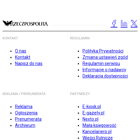
KONTAKT
REGULAMIN
O nas
Polityka Prywatności
Kontakt
Zmiana ustawień zgód
Napisz do nas
Regulamin serwisu
Informacje o nadawcy
Deklaracja dostępności
REKLAMA I PRENUMERATA
PARTNERZY
Reklama
E-kiosk.pl
Ogłoszenia
E-gazety.pl
Prenumerata
Nexto.pl
Archiwum
Mała księgowość
Kancelarierp.pl
Wieści Rolnicze