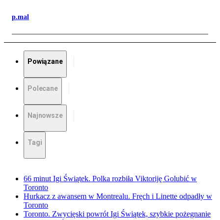
p.mal
Powiązane
Polecane
Najnowsze
Tagi
66 minut Igi Świątek. Polka rozbiła Viktoriję Golubić w
Toronto
Hurkacz z awansem w Montrealu. Fręch i Linette odpadły w
Toronto
Toronto. Zwycięski powrót Igi Świątek, szybkie pożegnanie