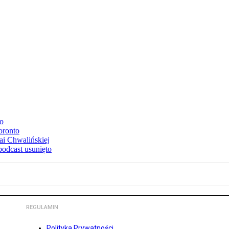
to
oronto
ai Chwalińskiej
podcast usunięto
REGULAMIN
Polityka Prywatności