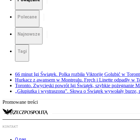
Polecane
Najnowsze
Tagi
66 minut Igi Świątek. Polka rozbiła Viktoriję Golubić w Toron
Hurkacz z awansem w Montrealu. Fręch i Linette odpadły w T
Toronto. Zwycięski powrót Igi Świątek, szybkie pożegnanie M
„Głupiutka i wystraszona”. Słowa o Świątek wywołały burzę, 
Promowane treści
KONTAKT
O nas