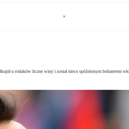
dkupił u rodaków liczne winy i został nieco spóźnionym bohaterem wło