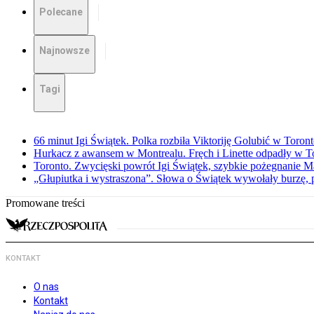
Polecane
Najnowsze
Tagi
66 minut Igi Świątek. Polka rozbiła Viktoriję Golubić w Toron
Hurkacz z awansem w Montrealu. Fręch i Linette odpadły w T
Toronto. Zwycięski powrót Igi Świątek, szybkie pożegnanie M
„Głupiutka i wystraszona”. Słowa o Świątek wywołały burzę, 
Promowane treści
KONTAKT
O nas
Kontakt