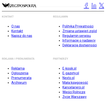
KONTAKT
REGULAMIN
O nas
Polityka Prywatności
Kontakt
Zmiana ustawień zgód
Napisz do nas
Regulamin serwisu
Informacje o nadawcy
Deklaracja dostępności
REKLAMA I PRENUMERATA
PARTNERZY
Reklama
E-kiosk.pl
Ogłoszenia
E-gazety.pl
Prenumerata
Nexto.pl
Archiwum
Mała księgowość
Kancelarierp.pl
Wieści Rolnicze
Życie Warszawy